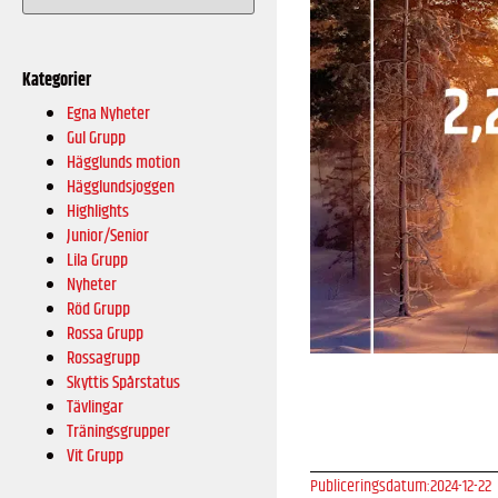
Kategorier
Egna Nyheter
Gul Grupp
Hägglunds motion
Hägglundsjoggen
Highlights
Junior/Senior
Lila Grupp
Nyheter
Röd Grupp
Rossa Grupp
Rossagrupp
Skyttis Spårstatus
Tävlingar
Träningsgrupper
Vit Grupp
Publiceringsdatum:
2024-12-22