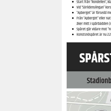
Start från “Rondellen”, k
Vid “Sörlidenslingan” kor
“Apberget” är försedd me
Från “Apberget” eller nat
åker mitt i spårbädden 
Spåret går vidare mot “Hä
Konstsnöspåret är nu 2.2 