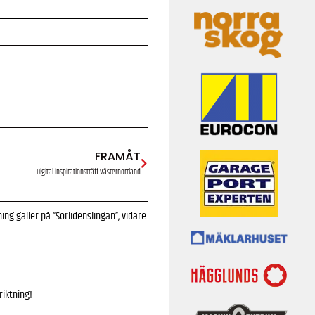
FRAMÅT
Digital inspirationsträff Västernorrland
ing gäller på “Sörlidenslingan”, vidare
riktning!