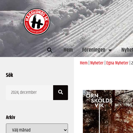
Sök
Hem
Föreningen
Nyhe
efter:
Hem
|
Nyheter
|
Egna Nyheter
|
2
Sök
Arkiv