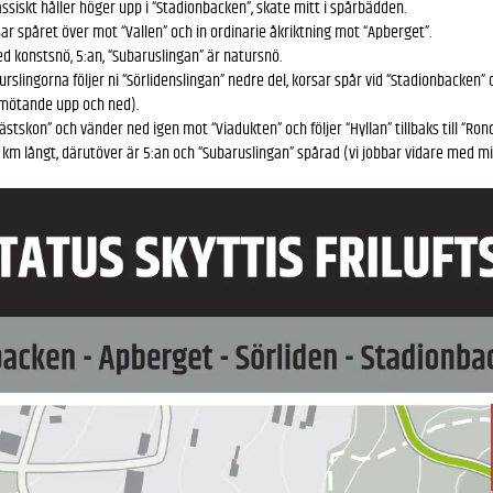
lassiskt håller höger upp i “Stadionbacken”, skate mitt i spårbädden.
sar spåret över mot “Vallen” och in ordinarie åkriktning mot “Apberget”.
d konstsnö, 5:an, “Subaruslingan” är natursnö.
urslingorna följer ni “Sörlidenslingan” nedre del, korsar spår vid “Stadionbacken” 
(mötande upp och ned).
stskon” och vänder ned igen mot “Viadukten” och följer “Hyllan” tillbaks till “Rond
km långt, därutöver är 5:an och “Subaruslingan” spårad (vi jobbar vidare med mile