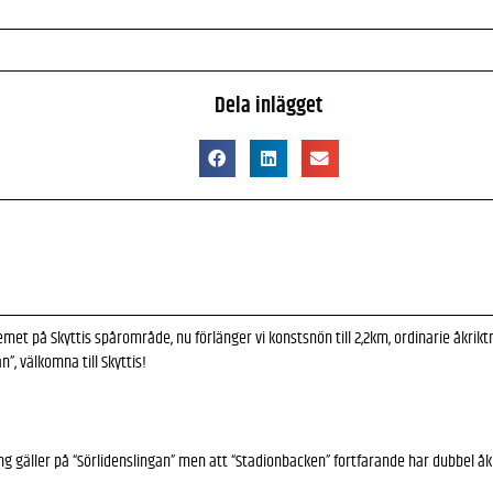
Dela inlägget
met på Skyttis spårområde, nu förlänger vi konstsnön till 2,2km, ordinarie åkriktn
”, välkomna till Skyttis!
ng gäller på “Sörlidenslingan” men att “Stadionbacken” fortfarande har dubbel åk