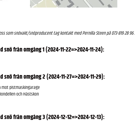
a oss som snövakt/snöproducent tag kontakt med Pernilla Steen på 073-819 28 9
 snö från omgång 1 (2024-11-22=>2024-11-24):
 snö från omgång 2 (2024-11-27=>2024-11-29):
in mot pistmaskingarage
Rondellen och Hästskon
 snö från omgång 3 (2024-12-12=>2024-12-13):