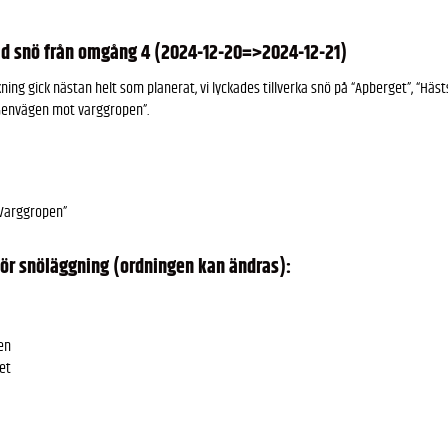
 snö från omgång 4 (2024-12-20=>2024-12-21)
ing gick nästan helt som planerat, vi lyckades tillverka snö på “Apberget”, “Hästs
Genvägen mot varggropen”.
Varggropen”
ör snöläggning (ordningen kan ändras):
en
et