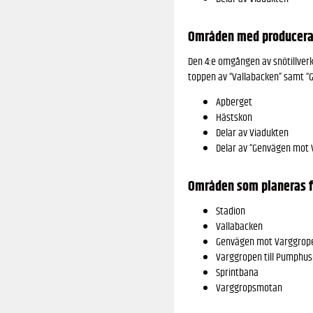
Områden med producerad
Den 4:e omgången av snötillverkn
toppen av “Vallabacken” samt “
Apberget
Hästskon
Delar av Viadukten
Delar av “Genvägen mot 
Områden som planeras f
Stadion
Vallabacken
Genvägen mot Varggrop
Varggropen till Pumphus
Sprintbana
Varggropsmotan