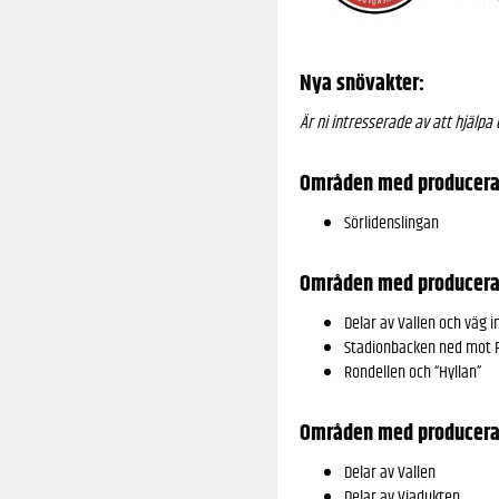
Nya snövakter:
Är ni intresserade av att hjälp
Områden med producerad
Sörlidenslingan
Områden med producerad
Delar av Vallen och väg 
Stadionbacken ned mot 
Rondellen och “Hyllan”
Områden med producerad
Delar av Vallen
Delar av Viadukten