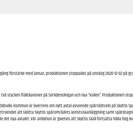
 gång förstärke med lansar, produktionen stoppades på onsdag 2020-12-02 på gr
vå stycken fläktkanoner på Sörlidenslingan och nya “Vallen”. Produktionen stop
ldsviks Kommun är överrens om nytt avtal avseende spårskötseln på Skyttis Sp
förtroendet att skötta Skyttis spårområdets konstsnäanläggning samt spårdragni
 det nya avtalet. Vår ambition är givetvis att Skyttis skall fortsätta hålla hög kv