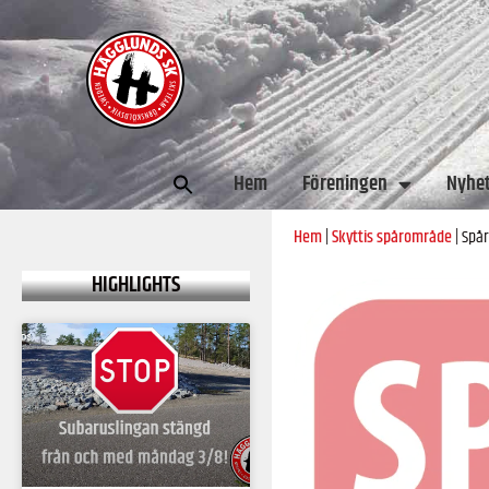
Sök
Hem
Föreningen
Nyhe
efter:
Hem
|
Skyttis spårområde
|
Spår
HIGHLIGHTS