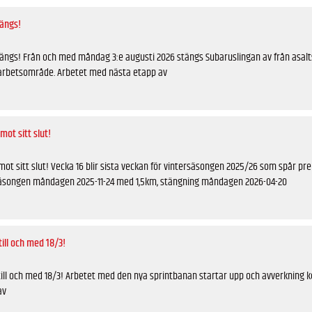
ängs!
ängs! Från och med måndag 3:e augusti 2026 stängs Subaruslingan av från asal
garbetsområde. Arbetet med nästa etapp av
ot sitt slut!
ot sitt slut! Vecka 16 blir sista veckan för vintersäsongen 2025/26 som spår pr
äsongen måndagen 2025-11-24 med 1,5km, stängning måndagen 2026-04-20
ill och med 18/3!
till och med 18/3! Arbetet med den nya sprintbanan startar upp och avverkning k
av