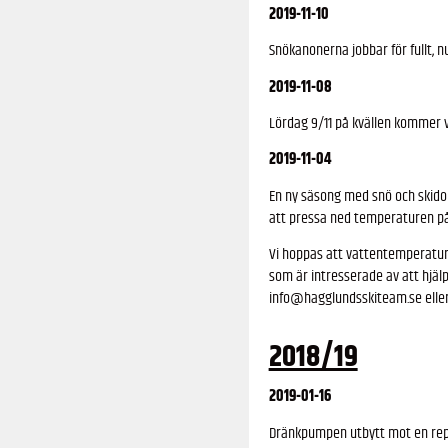
2019-11-10
Snökanonerna jobbar för fullt, n
2019-11-08
Lördag 9/11 på kvällen kommer v
2019-11-04
En ny säsong med snö och skido
att pressa ned temperaturen på 
Vi hoppas att vattentemperaturen 
som är intresserade av att hjälpa
info@hagglundsskiteam.se
elle
2018/19
2019-01-16
Dränkpumpen utbytt mot en repa