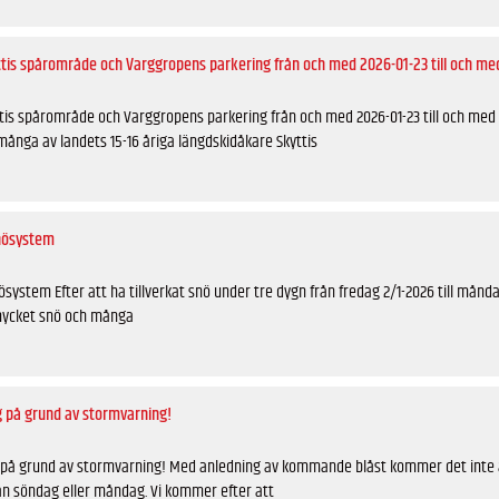
ttis spårområde och Varggropens parkering från och med 2026-01-23 till och me
tis spårområde och Varggropens parkering från och med 2026-01-23 till och med 2
ånga av landets 15-16 åriga längdskidåkare Skyttis
nösystem
system Efter att ha tillverkat snö under tre dygn från fredag 2/1-2026 till månd
mycket snö och många
g på grund av stormvarning!
g på grund av stormvarning! Med anledning av kommande blåst kommer det inte 
än söndag eller måndag. Vi kommer efter att