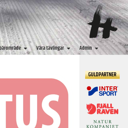
spårområde
Våra tävlingar
Admin
GULDPARTNER