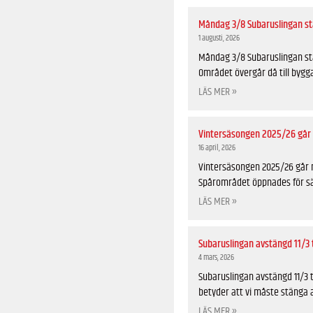
Måndag 3/8 Subaruslingan st
1 augusti, 2026
Måndag 3/8 Subaruslingan st
Området övergår då till byg
LÄS MER »
Vintersäsongen 2025/26 går m
16 april, 2026
Vintersäsongen 2025/26 går m
Spårområdet öppnades för s
LÄS MER »
Subaruslingan avstängd 11/3 t
4 mars, 2026
Subaruslingan avstängd 11/3 
betyder att vi måste stänga 
LÄS MER »