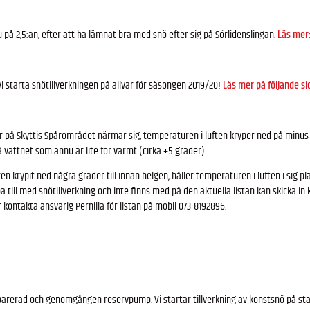
u på 2,5:an, efter att ha lämnat bra med snö efter sig på Sörlidenslingan.
Läs mer
i starta snötillverkningen på allvar för säsongen 2019/20!
Läs mer på följande si
r på Skyttis Spårområdet närmar sig, temperaturen i luften kryper ned på minu
vattnet som ännu är lite för varmt (cirka +5 grader).
krypit ned några grader till innan helgen, håller temperaturen i luften i sig plane
 till med snötillverkning och inte finns med på den aktuella listan kan skicka in k
r kontakta ansvarig Pernilla för listan på mobil 073-8192896.
rerad och genomgången reservpump. Vi startar tillverkning av konstsnö på stad