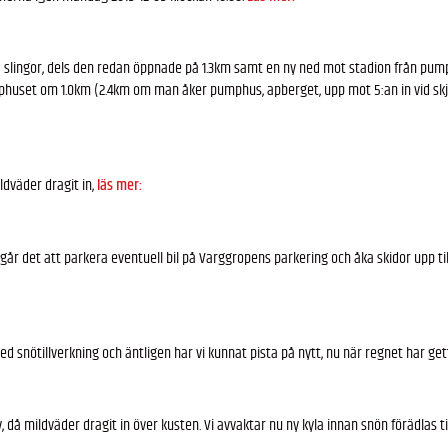
å slingor, dels den redan öppnade på 1.3km samt en ny ned mot stadion från pum
mphuset om 1.0km (2.4km om man åker pumphus, apberget, upp mot 5:an in vid skj
ldväder dragit in,
läs mer:
går det att parkera eventuell bil på Varggropens parkering och åka skidor upp ti
snötillverkning och äntligen har vi kunnat pista på nytt, nu när regnet har gett
då mildväder dragit in över kusten. Vi avvaktar nu ny kyla innan snön förädlas ti