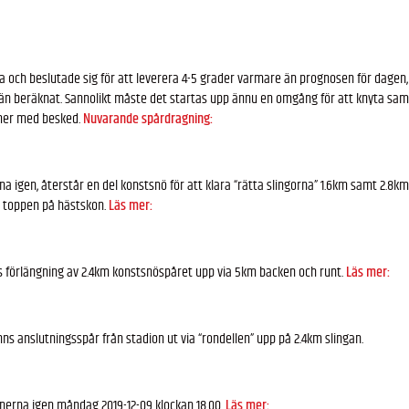
ida och beslutade sig för att leverera 4-5 grader varmare än prognosen för dagen
e än beräknat. Sannolikt måste det startas upp ännu en omgång för att knyta s
mer med besked.
Nuvarande spårdragning:
 igen, återstår en del konstsnö för att klara “rätta slingorna” 1.6km samt 2.8km
i toppen på hästskon.
Läs mer:
vs förlängning av 2.4km konstsnöspåret upp via 5km backen och runt.
Läs mer:
ns anslutningsspår från stadion ut via “rondellen” upp på 2.4km slingan.
onerna igen måndag 2019-12-09 klockan 18.00.
Läs mer: