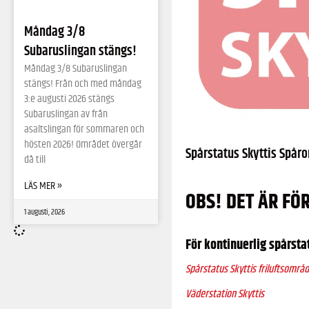
Måndag 3/8
Subaruslingan stängs!
Måndag 3/8 Subaruslingan
stängs! Från och med måndag
3:e augusti 2026 stängs
Subaruslingan av från
asaltslingan för sommaren och
hösten 2026! Området övergår
Spårstatus Skyttis Spår
då till
LÄS MER »
OBS! DET ÄR FÖ
1 augusti, 2026
För kontinuerlig spårsta
Spårstatus Skyttis friluftsområ
Väderstation Skyttis