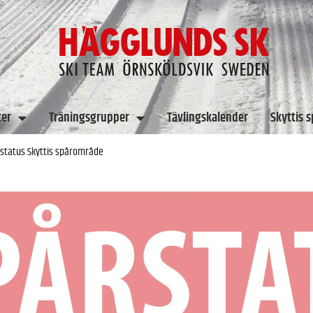
ter
Träningsgrupper
Tävlingskalender
Skyttis 
status Skyttis spårområde