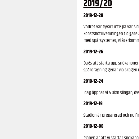
2019/20
2019-12-28
Vädret var tyvärr inte på vår s
konstsnötillverkningen tidigar
med spårsystemet, vi återkom
2019-12-26
Dags att starta upp snökanonerna
spårdragning genar via skogen 
2019-12-24
Idag öppnar vi 5.0km slingan, d
2019-12-19
Stadion är preparerad och nu fin
2019-12-08
Planen är att vi startar snökan