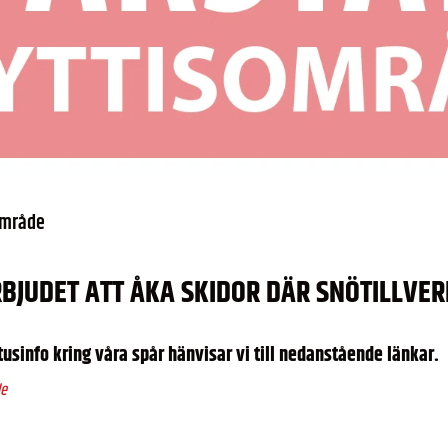
område
RBJUDET ATT ÅKA SKIDOR DÄR SNÖTILLVE
tusinfo kring våra spår hänvisar vi till nedanstående länkar.
de