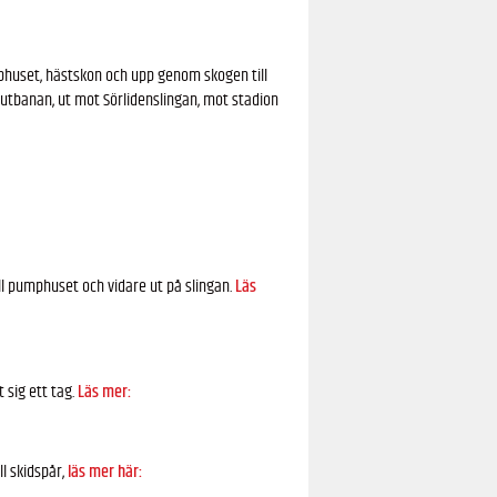
phuset, hästskon och upp genom skogen till
utbanan, ut mot Sörlidenslingan, mot stadion
ll pumphuset och vidare ut på slingan.
Läs
 sig ett tag.
Läs mer:
ll skidspår,
läs mer här: