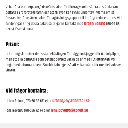
Vi har fina Partnerpaket/Friskvårdspaket för företag/skolor så Era anställda kan
deltaga i Ert företagsnamn och att Ni även kan synas under tävlingarna om så
önskas. Det finns även paket för lag/träningsgrupper till kraftigt reducerat pris. Vid
Urban Edlund
funderingar kring dessa paket så ta gärna kontakt med
070-66 88
671 så löser vi detta.
Priser:
Utlottning sker efter den sista deltävlingen för Hägglundsjoggen för Radiohjälpen,
men att alla deltagare som betalat oavsett vecka då är med i utlottningen, var
noga med informationen i Swishbetalningen så att vi kan nå er för meddelnade av
vinster.
Vid frågor kontakta:
urban@nylandersbil.se
Urban Edlund, 070-66 88 671 eller
jens.boveng@coreit.se
Jens Boveng, 070-656 72 74 eller