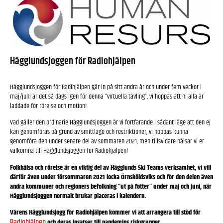
Hägglundsjoggen för Radiohjälpen
Hägglundsjoggen för Radihjälpen går in på sitt andra år och under fem veckor i
maj/juni är det så dags igen för denna “virtuella tävling”, vi hoppas att ni alla är
laddade för rörelse och motion!
Vad gäller den ordinarie Hägglundsjoggen är vi fortfarande i sådant läge att den ej
kan genomföras på grund av smittläge och restriktioner, vi hoppas kunna
genomföra den under senare del av sommaren 2021, men tillsvidare hälsar vi er
välkomna till Hägglundsjoggen för Radiohjälpen!
Folkhälsa och rörelse är en viktig del av Hägglunds Ski Teams verksamhet, vi vill
därför även under försommaren 2021 locka Örnsköldsviks och för den delen även
andra kommuner och regioners befolkning “ut på fötter” under maj och juni, när
Hägglundsjoggen normalt brukar placeras i kalendern.
Vårens Hägglundsjogg för Radiohjälpen kommer vi att arrangera till stöd för
Radiohjälpen
och deras insatser till pandemins riskgrupper.