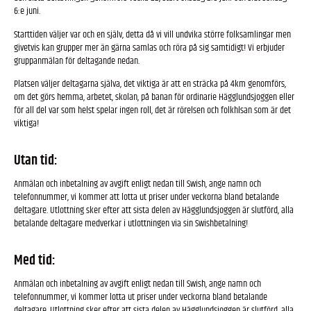
6:e juni.
Starttiden väljer var och en själv, detta då vi vill undvika större folksamlingar men
givetvis kan grupper mer än gärna samlas och röra på sig samtidigt! Vi erbjuder
gruppanmälan för deltagande nedan.
Platsen väljer deltagarna själva, det viktiga är att en sträcka på 4km genomförs,
om det görs hemma, arbetet, skolan, på banan för ordinarie Hägglundsjoggen eller
för all del var som helst spelar ingen roll, det är rörelsen och folkhlsan som är det
viktiga!
Utan tid:
Anmälan och inbetalning av avgift enligt nedan till Swish, ange namn och
telefonnummer, vi kommer att lotta ut priser under veckorna bland betalande
deltagare. Utlottning sker efter att sista delen av Hägglundsjoggen är slutförd, alla
betalande deltagare medverkar i utlottningen via sin Swishbetalning!
Med tid:
Anmälan och inbetalning av avgift enligt nedan till Swish, ange namn och
telefonnummer, vi kommer lotta ut priser under veckorna bland betalande
deltagare. Utlottning sker efter att sista delen av Hägglundsjoggen är slutförd, alla