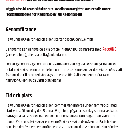
Hägglunds Ski Team skänker 50% av alla startavgifter som erhålls under
“Hägglundsjoggen för Radiohjälpen” till Radiohjälpen!
Genomförande:
Hägglundsjoggen för Radiohjälpen startar onsdag den 5:e maj!
RaceONE
Deltagarna kan deltaga dels via officiell tidtagning i samarbete med
(virtuella lopp), eller via deltagande utan tid.
Loppet genomförs genom att deltagarna anmäler sig via Swish enligt nedan, vid
betalning anges namn och telefonnummer, efter anmälan har deltagaren på sig att
från onsdag till och med söndag varje vecka för tävlingen genomföra 4km
gång/jogg/löpning på valfri plats/bana!
Tid och plats:
Hägglundsjoggen för Radiohjälpen kommer genomföras under fem veckor med
start vecka 18, onsdag den 5:e maj. Varje lopp pågår till söndag samma vecka och
deltagarna väljer själva när, var och hur under dessa fem dagar man genomför
loppet. Varje onsdag startar en ny omgång av Hägglundsjoggen för Radiohjälpen,
den sista deltävlingen genomförs vecka 22, start onsdag 2:e juni och slut söndag