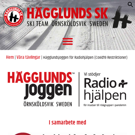
S
e
Hem
Våra tävlingar
|
|
Hägglundsjoggen för Radiohjälpen (Covid19 Restriktioner)
I samarbete med