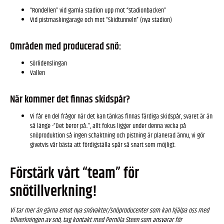
“Rondellen” vid gamla stadion upp mot “Stadionbacken”
Vid pistmaskingarage och mot “Skidtunneln” (nya stadion)
Områden med producerad snö:
Sörlidenslingan
Vallen
När kommer det finnas skidspår?
Vi får en del frågor när det kan tänkas finnas färdiga skidspår, svaret är än
så länge -“Det beror på..”, allt fokus ligger under denna vecka på
snöproduktion så ingen schaktning och pistning är planerad ännu, vi gör
givetvis vår bästa att fördigställa spår så snart som möjligt.
Förstärk vårt “team” för
snötillverkning!
Vi tar mer än gärna emot nya snövakter/snöproducenter som kan hjälpa oss med
tillverkningen av snö, tag kontakt med Pernilla Steen som ansvarar för