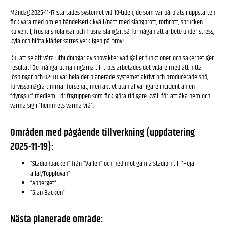
Måndag 2025-11-17 startades systemet vid 19-tiden, de som var på plats i uppstarten
fick vara med om en händelserik kväll/natt med slangbrott, rörbrott, sprucken
kulventil, frusna snölansar och frusna slangar, så förmågan att arbete under stress,
kyla och blöta kläder sattes verkligen på prov!
Kul att se att våra utbildningar av snövakter vad gäller funktioner och säkerhet ger
resultat! De många utmaningarna till trots arbetades det vidare med att hitta
lösningar och 02:30 var hela det planerade systemet aktivt och producerade snö,
förvisso några timmar försenat, men aktivt utan allvarligare incident än en
”dyngsur” medlem i driftgruppen som fick göra tidigare kväll för att åka hem och
värma sig i ”hemmets varma vrå”.
Områden med pågående tillverkning (uppdatering
2025-11-19):
“Stadionbacken” från “Vallen” och ned mot gamla stadion till “Heja
alla!/Toppluvan”
“Apberget”
“5:an Backen”
Nästa planerade område: