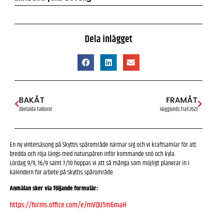
Dela inlägget
BAKÅT
FRAMÅT
Obetalda Fakturor
Hägglunds Trail 2023
En ny vintersäsong på Skyttis spårområde närmar sig och vi kraftsamlar för att
bredda och röja längs med naturspåren inför kommande snö och kyla.
Lördag 9/9, 16/9 samt 7/10 hoppas vi att så många som möjligt planerar in i
kalendern för arbete på Skyttis spårområde.
Anmälan sker via följande formulär:
https://forms.office.com/e/mVQU1m6maH