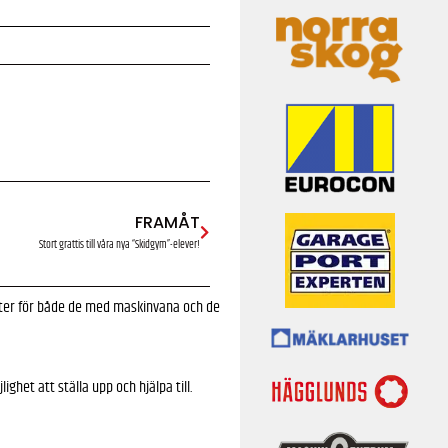
FRAMÅT
Stort grattis till våra nya “Skidgym”-elever!
fter för både de med maskinvana och de
het att ställa upp och hjälpa till.