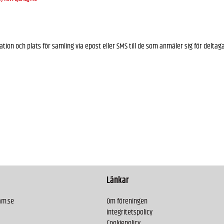
on och plats för samling via epost eller SMS till de som anmäler sig för deltag
Länkar
am.se
Om föreningen
Integritetspolicy
Cookiepolicy