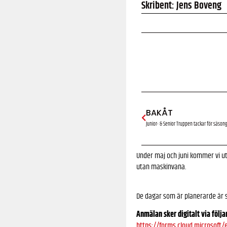
Skribent: Jens Boveng
BAKÅT
Junior- & Senior Truppen tackar för säson
Under maj och juni kommer vi u
utan maskinvana.
De dagar som är planerarde är sö
Anmälan sker digitalt via följa
https://forms.cloud.microsoft