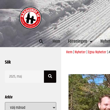
Sök
Hem
Föreningen
Nyhe
efter:
Hem
|
Nyheter
|
Egna Nyheter
|
A
Sök
Arkiv