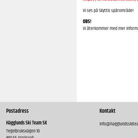
Vi ses på Skyttis spårområde!
OBS!
Vi återkommer med mer informati
Postadress
Kontakt
Hägglunds Ski Team SK
info@hagglundsskite
Tegelbruksvägen 10
891 55 Arnäsvall