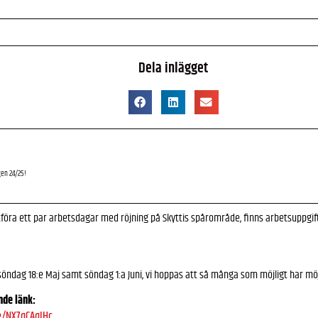
Dela inlägget
gen 24/25!
tföra ett par arbetsdagar med röjning på Skyttis spårområde, finns arbetsuppgi
ndag 18:e Maj samt söndag 1:a Juni, vi hoppas att så många som möjligt har möjlig
nde länk:
/e/NX7qCAqJHc