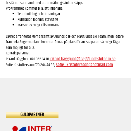
bestämt i samband med att anmälningslänken släpps.
Programmet kommer bl.a. att innehålla:
Teambuilding och utmaningar
Rullskidor, löpning, stavgång
Massor av roligt tillsammans
Lägret arrangeras gemensamt av Anundsjö IF och Hägglunds Ski Team, men ledare
från hela Ångermanland kommer finnas på plats för att skapa ett så roligt läger
som möjligt för alla.
Kontaktpersoner:
rikard.hagglund@hagglundsskiteam.se
Rikard Hägglund 070-355 14 18,
sofie_kristofersson@hotmail.com
Sofie Kristoffersson 070-244 44 38,
GULDPARTNER