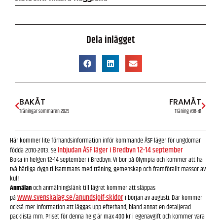
Dela inlägget
BAKÅT
FRAMÅT
Träningar sommaren 2025
Träning v38-41
Här kommer lite förhandsinformation inför kommande ÅSF läger för ungdomar
Inbjudan ÅSF läger i Bredbyn 12-14 september
födda 2010-2013. Se
Boka in helgen 12-14 september i Bredbyn. Vi bor på Olympia och kommer att ha
två härliga dygn tillsammans med träning, gemenskap och framförallt massor av
kul!
Anmälan
och anmälningslänk till lägret kommer att släppas
www.svenskalag.se/anundsjoif-skidor
på
i början av augusti. Där kommer
också mer information att läggas upp efterhand, bland annat en detaljerad
packlista mm. Priset för denna helg är max 400 kr i egenavgift och kommer vara