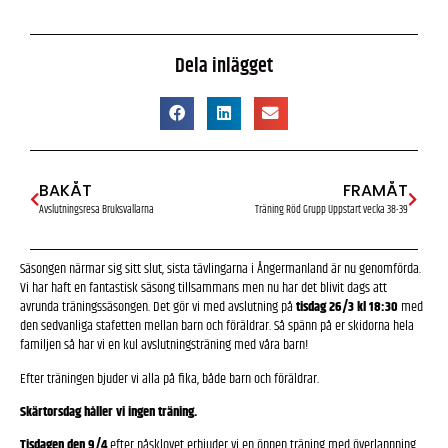
Dela inlägget
BAKÅT
FRAMÅT
Avslutningsresa Bruksvallarna
Träning Röd Grupp Uppstart vecka 38-39
Säsongen närmar sig sitt slut, sista tävlingarna i Ångermanland är nu genomförda.
Vi har haft en fantastisk säsong tillsammans men nu har det blivit dags att
avrunda träningssäsongen. Det gör vi med avslutning på
tisdag 26/3 kl 18:30
med
den sedvanliga stafetten mellan barn och föräldrar. Så spänn på er skidorna hela
familjen så har vi en kul avslutningsträning med våra barn!
Efter träningen bjuder vi alla på fika, både barn och föräldrar.
Skärtorsdag håller vi ingen träning.
Tisdagen den 9/4
efter påsklovet erbjuder vi en öppen träning med överlappning