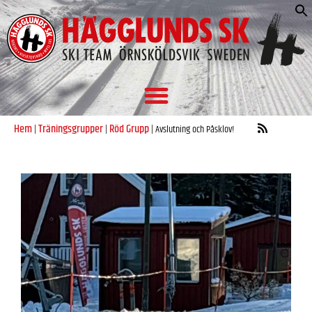
S
e
Hem
Träningsgrupper
Röd Grupp
|
|
|
Avslutning och Påsklov!