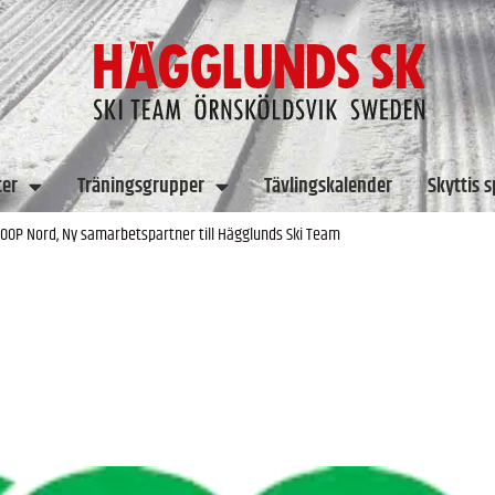
ter
Träningsgrupper
Tävlingskalender
Skyttis 
OOP Nord, Ny samarbetspartner till Hägglunds Ski Team