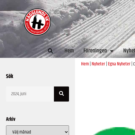
Sök
Hem
Föreningen
Nyhe
efter:
Hem
|
Nyheter
|
Egna Nyheter
|
C
Sök
Arkiv