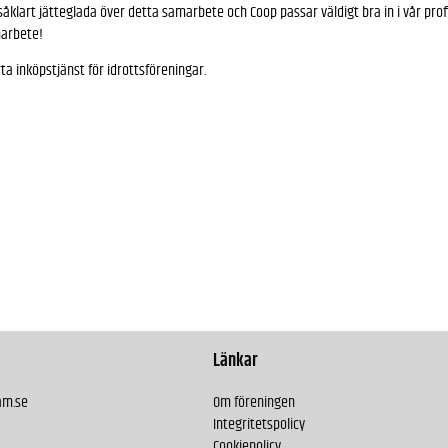
såklart jätteglada över detta samarbete och Coop passar väldigt bra in i vår pro
marbete!
 inköpstjänst för idrottsföreningar.
Länkar
am.se
Om föreningen
Integritetspolicy
Cookiepolicy