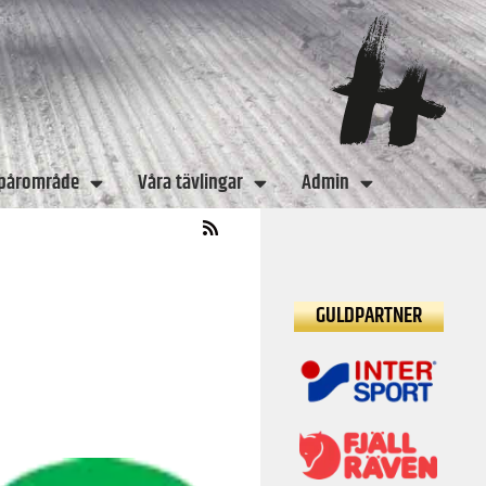
spårområde
Våra tävlingar
Admin
GULDPARTNER