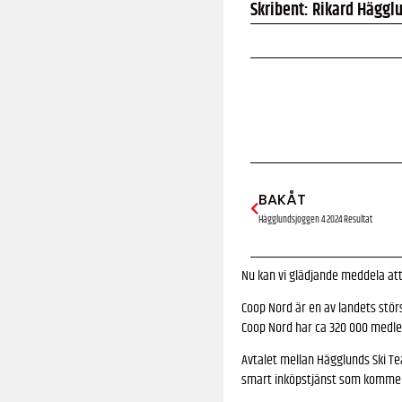
Skribent: Rikard Häggl
BAKÅT
Hägglundsjoggen 4 2024 Resultat
Nu kan vi glädjande meddela att
Coop Nord är en av landets stö
Coop Nord har ca 320 000 medle
Avtalet mellan Hägglunds Ski Te
smart inköpstjänst som kommer f