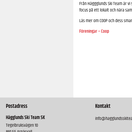
Från Häggglunds Ski Team är vi 
focus på ett lokalt och nära sa
Läs mer om COOP och dess smarta
Föreningar – Coop
Postadress
Kontakt
Hägglunds Ski Team SK
info@hagglundsskite
Tegelbruksvägen 10
891 55 Arnäsvall