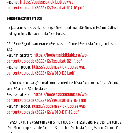
https://bodensskidklubb.se/wp-
Resultat:
content/uploads/2022/12/Resultat-H17-18.pdf
Söndag Jaktstart Fri-stil
En jaktstart vinns av den som går först i mål men där finns också en tävling i
tävlingen för vilka som ändå åkte fortast.
D21 15km: Sigrid avancerar en 6:e plats i mål med 5:e bästa åktid, Linda slutar
33:a.
https://bodensskidklubb.se/wp-
Resultat jaktstart:
content/uploads/2022/12/Resultat-D21-1.pdf
https://bodensskidklubb.se/wp-
Resultat i loppet:
content/uploads/2022/12/WOTD-D21.pdf
D17/18 10km: Kajsa går i mål som 3:a med 3:e bästa åktid och Märta går i mål
som 39:a med 37:e bästa åktid.
https://bodensskidklubb.se/wp-
Resultat jaktstart:
content/uploads/2022/12/Resultat-D17-18-1.pdf
https://bodensskidklubb.se/wp-
Resultat i loppet:
content/uploads/2022/12/WOTD-D17-18.pdf
H19/20 15km: I jaktstarten åker Simon upp sig till 12:e plats, Marcus 16:e och Carl
18:e. Men i loppet har de åkt fort. Simon har 3:e bästa åktid, Marcus 7:e och Carl