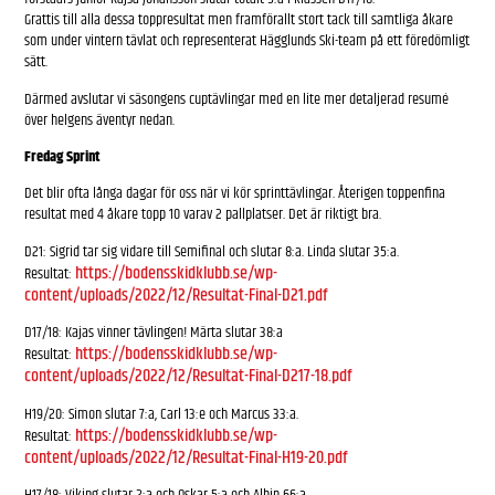
Grattis till alla dessa toppresultat men framförallt stort tack till samtliga åkare
som under vintern tävlat och representerat Hägglunds Ski-team på ett föredömligt
sätt.
Därmed avslutar vi säsongens cuptävlingar med en lite mer detaljerad resumé
över helgens äventyr nedan.
Fredag Sprint
Det blir ofta långa dagar för oss när vi kör sprinttävlingar. Återigen toppenfina
resultat med 4 åkare topp 10 varav 2 pallplatser. Det är riktigt bra.
D21: Sigrid tar sig vidare till Semifinal och slutar 8:a. Linda slutar 35:a.
https://bodensskidklubb.se/wp-
Resultat:
content/uploads/2022/12/Resultat-Final-D21.pdf
D17/18: Kajas vinner tävlingen! Märta slutar 38:a
https://bodensskidklubb.se/wp-
Resultat:
content/uploads/2022/12/Resultat-Final-D217-18.pdf
H19/20: Simon slutar 7:a, Carl 13:e och Marcus 33:a.
https://bodensskidklubb.se/wp-
Resultat:
content/uploads/2022/12/Resultat-Final-H19-20.pdf