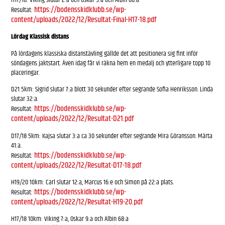
H17/18: Viking slutar 2:a och Oskar 5:a och Albin 66:a
https://bodensskidklubb.se/wp-
Resultat:
content/uploads/2022/12/Resultat-Final-H17-18.pdf
Lördag Klassisk distans
På lördagens klassiska distanstävling gällde det att positionera sig fint inför
söndagens jaktstart. Även idag får vi räkna hem en medalj och ytterligare topp 10
placeringar.
D21 5km: Sigrid slutar 7:a blott 30 sekunder efter segrande Sofia Henriksson. Linda
slutar 32:a.
https://bodensskidklubb.se/wp-
Resultat:
content/uploads/2022/12/Resultat-D21.pdf
D17/18 5km: Kajsa slutar 3:a ca 30 sekunder efter segrande Mira Göransson. Märta
41:a.
https://bodensskidklubb.se/wp-
Resultat:
content/uploads/2022/12/Resultat-D17-18.pdf
H19/20 10km: Carl slutar 12:a, Marcus 16:e och Simon på 22:a plats.
https://bodensskidklubb.se/wp-
Resultat:
content/uploads/2022/12/Resultat-H19-20.pdf
H17/18 10km: Viking 7:a, Oskar 9:a och Albin 68:a