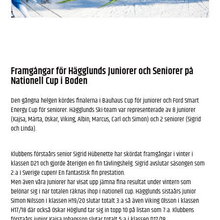
Framgångar för Hägglunds Juniorer och Seniorer på
Nationell Cup i Boden
Den gångna helgen kördes finalerna i Bauhaus Cup för juniorer och Ford Smart
Energy Cup för seniorer. Hägglunds Ski-team var representerade av 8 juniorer
(Kajsa, Märta, Oskar, Viking, Albin, Marcus, Carl och Simon) och 2 seniorer (Sigrid
och Linda).
Klubbens förstaårs senior Sigrid Hübenette har skördat framgångar i vinter i
klassen D21 och gjorde återigen en fin tävlingshelg. Sigrid avslutar säsongen som
2:a i Sverige cupen! En fantastisk fin prestation.
Men även våra Juniorer har visat upp jämna fina resultat under vintern som
belönar sig i när totalen räknas ihop i nationell cup. Hägglunds sistaårs junior
Simon Nilsson i klassen H19/20 slutar totalt 3:a så även Viking Olsson i klassen
H17/18 där också Oskar Höglund tar sig in topp 10 på listan som 7:a. Klubbens
förstaårs junior Kajsa Johansson slutar totalt 5:a i klassen D17/18.