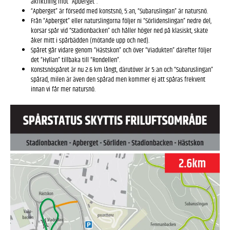
åkriktning mot “Apberget”.
“Apberget” är försedd med konstsnö, 5:an, “Subaruslingan” är natursnö.
Från “Apberget” eller naturslingorna följer ni “Sörlidenslingan” nedre del,
korsar spår vid “Stadionbacken” och håller höger ned på klasiskt, skate
åker mitt i spårbädden (mötande upp och ned).
Spåret går vidare genom “Hästskon” och över “Viadukten” därefter följer
det “Hyllan” tillbaka till “Rondellen”.
Konstsnöspåret är nu 2.6 km långt, därutöver är 5:an och “Subaruslingan”
spårad, milen är även den spårad men kommer ej att spåras frekvent
innan vi får mer natursnö.