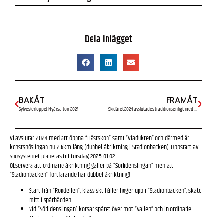
Dela inlägget
BAKÅT
FRAMÅT
Sylvesterloppet Nyårsafton 2024
Skidåret 2024 avslutades traditionsenligt med Sylvesterloppet
Vi avslutar 2024 med att öppna “Hästskon” samt “Viadukten” och därmed är
konstsnöslingan nu 2.6km lång (dubbel åkriktning i Stadionbacken). Uppstart av
snösystemet planeras till torsdag 2025-01-02.
Observera att ordinarie åkriktning gäller på “Sörlidenslingan” men att
“Stadionbacken” fortfarande har dubbel åkriktning!
Start från “Rondellen”, klassiskt håller höger upp i “Stadionbacken”, skate
mitt i spårbädden.
Vid “Sörlidenslingan” korsar spåret över mot “Vallen” och in ordinarie