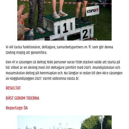
Vi vill tacka funktionärer, deltagare, samarbetspartners m. fl. som gör denna
tävling möjlig att genomföra.
Den 47:e säsongen så deltog 1696 personer varav 1508 stycken valde att starta på
tid. Vilket är en ökning med 261 deltagare jämfört med 2025. Anundsjöskolan och
Husumskolan deltog på hemmaplan och. Nu längtar vi redan till den 48:e säsongen
av Hägglundsjoggen 2027. Varmt välkomna nästa år.
RESULTAT
BÄST GENOM TIDERNA
Reportage ÖA