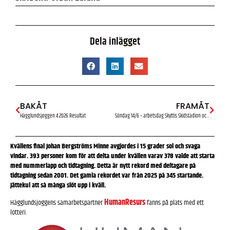
Dela inlägget
BAKÅT
FRAMÅT
Hägglundsjoggen 4 2026 Resultat
Söndag 14/6 – arbetsdag Skyttis Skidstadion och spårområde
Kvällens final Johan Bergströms Minne avgjordes i 15 grader sol och svaga
vindar.
393 personer kom för att delta under kvällen varav 378 valde att starta
med nummerlapp och tidtagning.
Detta är nytt rekord med deltagare på
tidtagning sedan 2001. Det gamla rekordet var från 2025 på 345 startande.
Jättekul att så många slöt upp i kväll.
HumanResurs
Hägglundsjoggens samarbetspartner
fanns på plats med ett
lotteri.