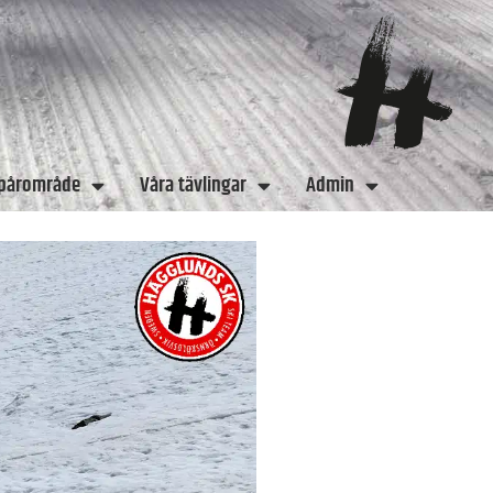
spårområde
Våra tävlingar
Admin