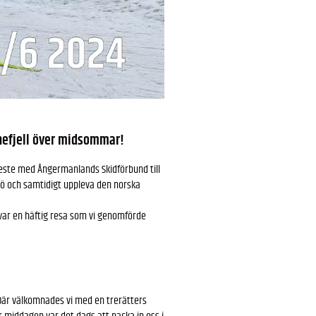
nefjell över midsommar!
este med Ångermanlands Skidförbund till
snö och samtidigt uppleva den norska
var en häftig resa som vi genomförde
 Där välkomnades vi med en trerätters