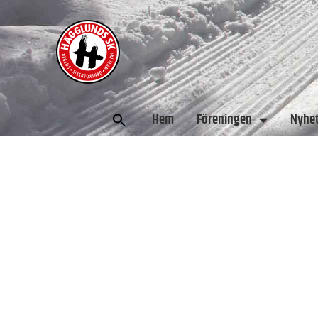
Sök
Hem
Föreningen
Nyhe
efter: