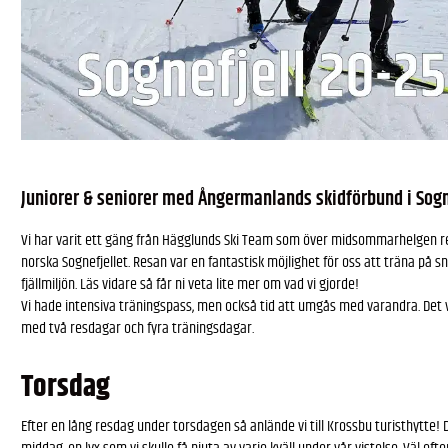
Juniorer & seniorer med Ångermanlands skidförbund i Sog
Vi har varit ett gäng från Hägglunds Ski Team som över midsommarhelgen r
norska Sognefjellet. Resan var en fantastisk möjlighet för oss att träna på 
fjällmiljön. Läs vidare så får ni veta lite mer om vad vi gjorde!
Vi hade intensiva träningspass, men också tid att umgås med varandra. Det 
med två resdagar och fyra träningsdagar.
Torsdag
Efter en lång resdag under torsdagen så anlände vi till Krossbu turisthytte!