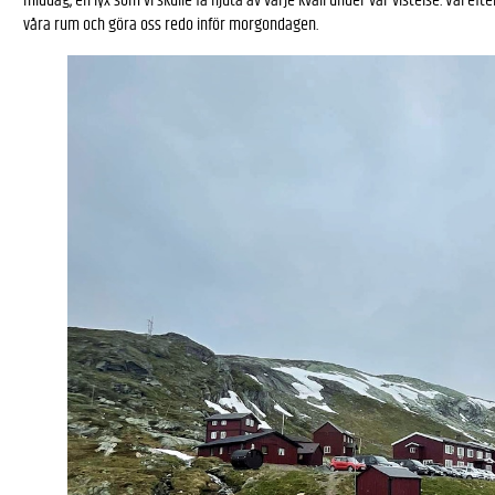
middag, en lyx som vi skulle få njuta av varje kväll under vår vistelse. Väl ef
våra rum och göra oss redo inför morgondagen.