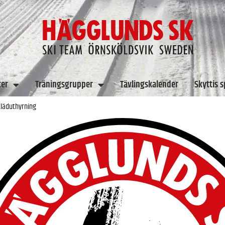
ter
Träningsgrupper
Tävlingskalender
Skyttis 
läduthyrning