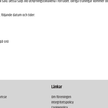
l salu. Dessa säljs vid uthyrningstillfällena i förrådet. Övriga träningar kommer d
 följande datum och tider:
 på snö
Länkar
am.se
Om föreningen
Integritetspolicy
Cookiepolicy