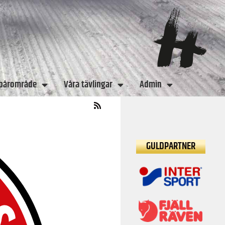
spårområde
Våra tävlingar
Admin
GULDPARTNER