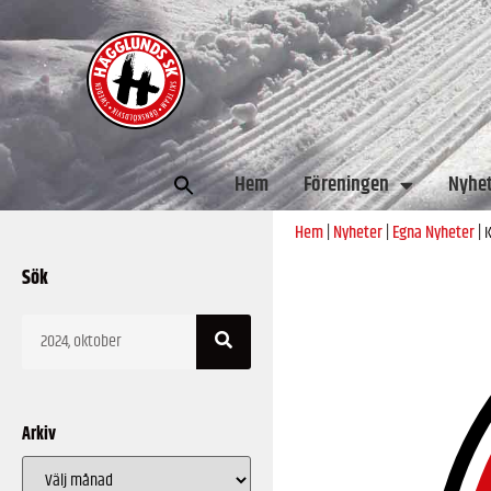
Sök
Hem
Föreningen
Nyhe
efter:
Hem
|
Nyheter
|
Egna Nyheter
|
K
Sök
Arkiv