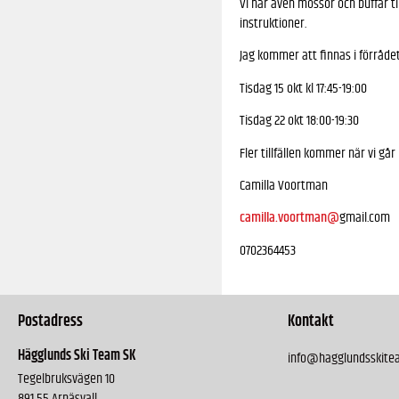
Vi har även mössor och buffar til
instruktioner.
Jag kommer att finnas i förrådet
Tisdag 15 okt kl 17:45-19:00
Tisdag 22 okt 18:00-19:30
Fler tillfällen kommer när vi går
Camilla Voortman
camilla.voortman@
gmail.com
0702364453
Postadress
Kontakt
Hägglunds Ski Team SK
info@hagglundsskite
Tegelbruksvägen 10
891 55 Arnäsvall