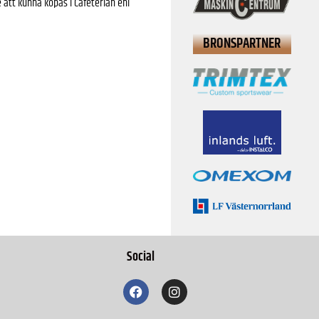
e att kunna köpas i Cafeterian enl
BRONSPARTNER
Social