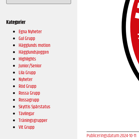
Kategorier
Egna Nyheter
Gul Grupp
Hägglunds motion
Hägglundsjoggen
Highlights
Junior/Senior
Lila Grupp
Nyheter
Röd Grupp
Rossa Grupp
Rossagrupp
Skyttis Spårstatus
Tävlingar
Träningsgrupper
Vit Grupp
Publiceringsdatum:
2024-10-11