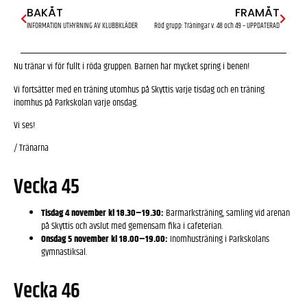
BAKÅT
FRAMÅT
INFORMATION UTHYRNING AV KLUBBKLÄDER
Röd grupp: Träningar v. 48 och 49 – UPPDATERAD
Nu tränar vi för fullt i röda gruppen. Barnen har mycket spring i benen!
Vi fortsätter med en träning utomhus på Skyttis varje tisdag och en träning
inomhus på Parkskolan varje onsdag.
Vi ses!
/ Tränarna
Vecka 45
Tisdag 4 november kl 18.30–19.30:
Barmarksträning, samling vid arenan
på Skyttis och avslut med gemensam fika i cafeterian.
Onsdag 5 november kl 18.00–19.00:
Inomhusträning i Parkskolans
gymnastiksal.
Vecka 46