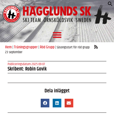
S
e
Hem
Träningsgrupper
Röd Grupp
|
|
|
Säsongsstart för röd grupp
23 september
Publiceringsdatum:
2025-09-07
Skribent: Robin Govik
Dela inlägget