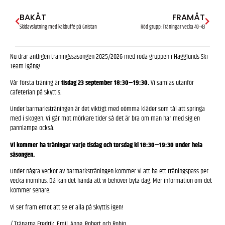
BAKÅT
FRAMÅT
Skidavslutning med kakbuffé på Gnistan
Röd grupp: Träningar vecka 40–43
Nu drar äntligen träningssäsongen 2025/2026 med röda gruppen i Hägglunds Ski
Team igång!
Vår första träning är
tisdag 23 september 18:30–19:30.
Vi samlas utanför
cafeterian på Skyttis.
Under barmarksträningen är det viktigt med oömma kläder som tål att springa
med i skogen. Vi går mot mörkare tider så det är bra om man har med sig en
pannlampa också.
Vi kommer ha träningar varje tisdag och torsdag kl 18:30–19:30 under hela
säsongen.
Under några veckor av barmarksträningen kommer vi att ha ett träningspass per
vecka inomhus. Då kan det hända att vi behöver byta dag. Mer information om det
kommer senare.
Vi ser fram emot att se er alla på Skyttis igen!
/ Tränarna Fredrik, Emil, Anne, Robert och Robin