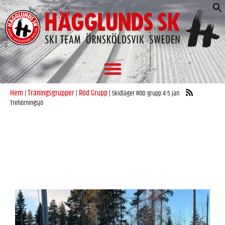
S
e
Hem
Träningsgrupper
Röd Grupp
|
|
|
Skidläger RÖD grupp 4-5 jan
Trehörningsjö