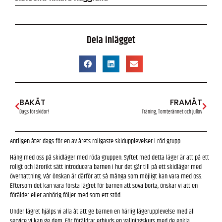
Dela inlägget
BAKÅT
FRAMÅT
Dags för skidor!
Träning, Tomterännet och Jullov
Äntligen åter dags för en av årets roligaste skidupplevelser i röd grupp
Häng med oss på skidläger med röda gruppen. Syftet med detta läger är att på ett
roligt och lärorikt sätt introducera barnen i hur det går till på ett skidläger med
övernattning. Vår önskan är därför att så många som möjligt kan vara med oss.
Eftersom det kan vara första lägret för barnen att sova borta, önskar vi att en
förälder eller anhörig följer med som ett stöd.
Under lägret hjälps vi alla åt att ge barnen en härlig lägerupplevelse med all
service vi kan ge dem. För föräldrar erbjuds en vallningskurs med de enkla