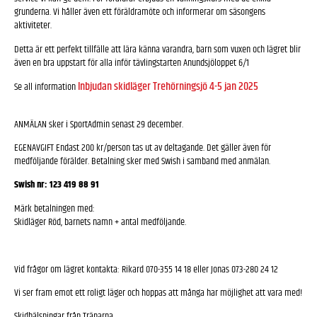
grunderna. Vi håller även ett föräldramöte och informerar om säsongens
aktiviteter.
Detta är ett perfekt tillfälle att lära känna varandra, barn som vuxen och lägret blir
även en bra uppstart för alla inför tävlingstarten Anundsjöloppet 6/1
Inbjudan skidläger Trehörningsjö 4-5 jan 2025
Se all information
ANMÄLAN sker i SportAdmin senast 29 december.
EGENAVGIFT Endast 200 kr/person tas ut av deltagande. Det gäller även för
medföljande förälder. Betalning sker med Swish i samband med anmälan.
Swish nr: 123 419 88 91
Märk betalningen med:
Skidläger Röd, barnets namn + antal medföljande.
Vid frågor om lägret kontakta: Rikard 070-355 14 18 eller Jonas 073-280 24 12
Vi ser fram emot ett roligt läger och hoppas att många har möjlighet att vara med!
Skidhälsningar från Tränarna