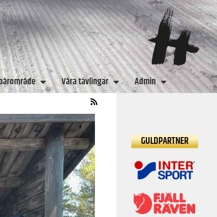
spårområde
Våra tävlingar
Admin
GULDPARTNER