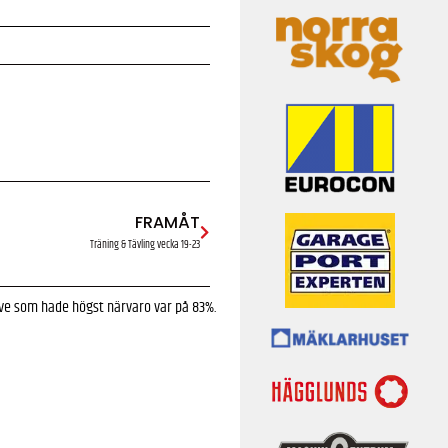
FRAMÅT
Träning & Tävling vecka 19-23
ive som hade högst närvaro var på 83%.