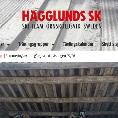
ter
Träningsgrupper
Tävlingskalender
Skyttis 
upp
|
Summering av den gångna skidsäsongen 25/26