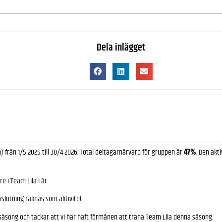
Dela inlägget
 h) från 1/5 2025 till 30/4 2026. Total deltagarnärvaro för gruppen är
47%
. Den akt
e i Team Lila i år.
vslutning räknas som aktivitet.
 säsong och tackar att vi har haft förmånen att träna Team Lila denna säsong.