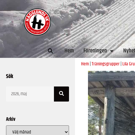
Sök
Hem
Föreningen
Nyhe
efter:
Hem
|
Träningsgrupper
|
Lila Gr
Sök
Arkiv