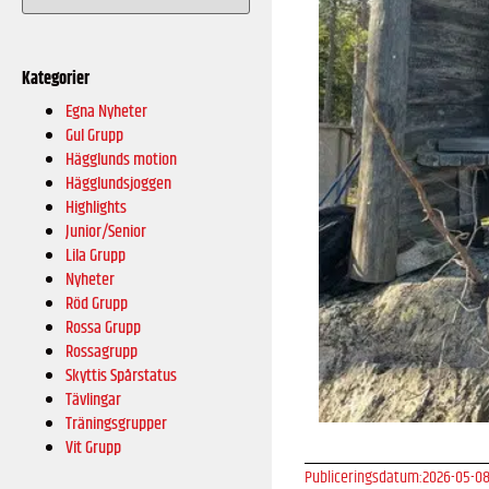
Kategorier
Egna Nyheter
Gul Grupp
Hägglunds motion
Hägglundsjoggen
Highlights
Junior/Senior
Lila Grupp
Nyheter
Röd Grupp
Rossa Grupp
Rossagrupp
Skyttis Spårstatus
Tävlingar
Träningsgrupper
Vit Grupp
Publiceringsdatum:
2026-05-0