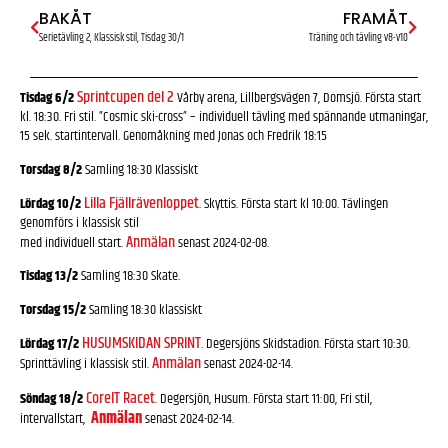
BAKÅT
FRAMÅT
Serietävling 2, Klassisk stil, Tisdag 30/1
Träning och tävling v8-v10
Sprintcupen del 2
Tisdag 6/2
Vårby arena, Lillbergsvägen 7, Domsjö. Första start
kl. 18:30. Fri stil. ”Cosmic ski-cross” – individuell tävling med spännande utmaningar,
15 sek. startintervall. Genomåkning med Jonas och Fredrik 18:15
Torsdag 8/2
Samling 18:30 Klassiskt
Lilla Fjällrävenloppet
Lördag 10/2
. Skyttis. Första start kl 10:00. Tävlingen
genomförs i klassisk stil
Anmälan
med individuell start.
senast 2024-02-08.
Tisdag 13/2
Samling 18:30 Skate.
Torsdag 15/2
Samling 18:30 klassiskt
HUSUMSKIDAN SPRINT
Lördag 17/2
. Degersjöns Skidstadion. Första start 10:30.
Anmälan
Sprinttävling i klassisk stil.
senast 2024-02-14.
CoreIT Racet
Söndag 18/2
. Degersjön, Husum. Första start 11:00, Fri stil,
Anmälan
intervallstart,
senast 2024-02-14.