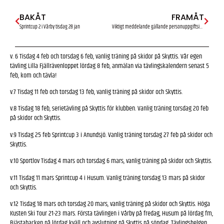
BAKÅT
FRAMÅT
Sprintcup 2 i Vårby tisdag 28 jan
Viktigt meddelande gällande personuppgiftsincidenten
v. 6 Tisdag 4 feb och torsdag 6 feb, vanlig träning på skidor på Skyttis. Vår egen
tävling Lilla Fjällrävenloppet lördag 8 feb, anmälan via tävlingskalendern senast 5
feb, kom och tävla!
v.7 Tisdag 11 feb och torsdag 13 feb, vanlig träning på skidor och Skyttis.
v.8 Tisdag 18 feb, serietävling på Skyttis för klubben. Vanlig träning torsdag 20 feb
på skidor och Skyttis.
v.9 Tisdag 25 feb Sprintcup 3 i Anundsjö. Vanlig träning torsdag 27 feb på skidor och
Skyttis.
v.10 Sportlov Tisdag 4 mars och torsdag 6 mars, vanlig träning på skidor och Skyttis.
v.11 Tisdag 11 mars Sprintcup 4 i Husum. Vanlig träning torsdag 13 mars på skidor
och Skyttis.
v.12 Tisdag 18 mars och torsdag 20 mars, vanlig träning på skidor och Skyttis. Höga
Kusten Ski Tour 21-23 mars. Första tävlingen i Vårby på fredag, Husum på lördag fm,
Bjästabacken på lördag kväll och avslutning på Skyttis på söndag. Tävlingshelgen