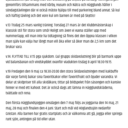
genomförs tillsammans med Vårby, Husum och Nätra och Hägglunds håller i
söndagstävlingen där vi också måste hjälpa till med parkering bland annat. Så kul
och häftig tävling och det vore kul om barnen är med på Skyttis!
v.13 Tisdag 25 mars vanlig träning. Torsdag 27 mars är det Klubbmästerskap i
klassisk stil för stora som små! Roligt om även vi vuxna ställer upp med
nummerlapp, vill man inte ha tidtagning så finns det den Öppna klassen i vilken
man själv kan välja hur långt man vill åka eller så åker man de 2,5 km som det
brukar vara.
v.14. FLYTTAD TILL V.15 pga sjukdom. Gul grupps skidavslutning blir på barmark uppe
vid balansbanan och vindskyddet ovanför viadukten tisdag 8 april 18.30-19.15.
v.19 Fredagen den 9 maj ca 18.30-20.00 den stora Skidavslutningen med kakbuffe
där varje familj bakar sina favoritkakor eller favoritfrukt och bjuder varandra. Vi
delar ut skidpriser till alla skidåkare, tittar på bildspelet från säsongen och kanske
hinner vi med ett kahoot. Det är också dags att lämna in Hägglundskläderna,
tvättade och rena.
Den första Hägglundsjoggen onsdagen den 7 maj följs av joggarna den 14 maj, 21
maj, 28 maj och finalen den 4 juni. Start och mål vid Höglandssjön nedanför
Gnistan. Alla barnen har gratis startplats och är välkomna att gå, jogga eller springa
runt sjön, antingen på tid eller utan.