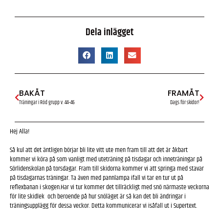
Dela inlägget
BAKÅT
FRAMÅT
Träningar i Röd grupp v. 44–46
Dags för skidor!
Hej Alla!
Så kul att det äntligen börjar bli lite vitt ute men fram till att det är åkbart
kommer vi köra på som vanligt med uteträning på tisdagar och inneträningar på
Sörlidenskolan på torsdagar. Fram till skidorna kommer vi att springa med stavar
på tisdagarnas träningar. Ta även med pannlampa ifall vi tar en tur ut på
reflexbanan i skogen.Har vi tur kommer det tillräckligt med snö närmaste veckorna
för lite skidlek och beroende på hur snöläget är så kan det bli ändringar i
träningsupplägg för dessa veckor. Detta kommunicerar vi isåfall ut i Supertext.