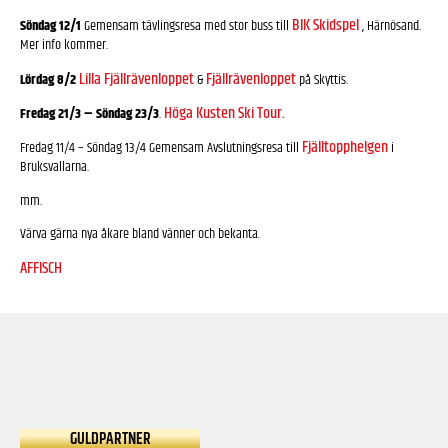
BIK Skidspel
Söndag 12/1
Gemensam tävlingsresa med stor buss till
, Härnösand.
Mer info kommer.
Lilla Fjällrävenloppet
Fjällrävenloppet
Lördag 8/2
&
på Skyttis.
Höga Kusten Ski Tour.
Fredag 21/3 – Söndag 23/3
.
Fjälltopphelgen
Fredag 11/4 – Söndag 13/4 Gemensam Avslutningsresa till
i
Bruksvallarna.
mm.
Värva gärna nya åkare bland vänner och bekanta.
AFFISCH
GULDPARTNER