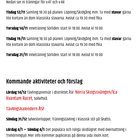
Nedan ser ni träningar för v.47 och v.48
Tisdag 12/11
Samling 18:30 på planen. Löpning/Skidgång mm. Ta med
stavar
gärna
lite kortare än dom klassiska stavarna. Avslut ca 19:30 med fika.
Torsdag 14/11
Inneträning Sörliden. start kl 18:00. Avslut kl 19:00
Tisdag 19/11
Samling 18:30 på planen. Löpning/Skidgång mm. Ta med
stavar
gärna
lite kortare än dom klassiska stavarna. Avslut ca 19:30 med fika.
Torsdag 21/11
Inneträning Sörliden. start kl 18:00. Avslut kl 19:00
Kommande aktiviteter och förslag
Norra Skogssvängen/Ica
Lördag 14/12
Tävlingspremiär i distriktet ÅSF.
Kvantum Racet
, Sollefteå.
Tävlingskalendern ÅSF
Söndag 31/12
Sylvesterloppet. Träningstävling i klassisk stil på Skyttis.
Lördag 4/1 – Söndag 4/1
Det populära och roliga skidlägret med övernattning i
Trehörningsjö. Mer info kommer pupliceras på denna sida inom kort.