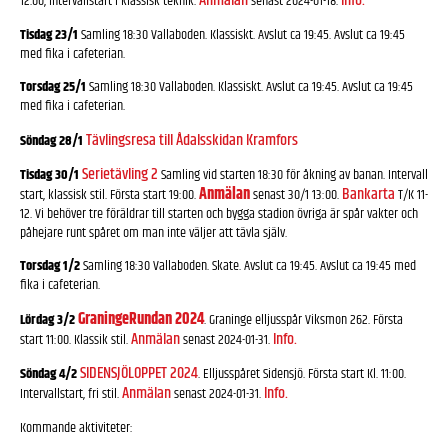
Anmälan
Info.
12.00, intervallstart i klassisk teknik.
senast 2024-01-18.
Tisdag 23/1
Samling 18:30 Vallaboden. Klassiskt. Avslut ca 19:45. Avslut ca 19:45
med fika i cafeterian.
Torsdag 25/1
Samling 18:30 Vallaboden. Klassiskt. Avslut ca 19:45. Avslut ca 19:45
med fika i cafeterian.
Tävlingsresa till Ådalsskidan Kramfors
Söndag 28/1
Serietävling 2
Tisdag 30/1
Samling vid starten 18:30 för åkning av banan. Intervall
Anmälan
Bankarta
start, klassisk stil. Första start 19:00.
senast 30/1 13:00.
T/K 11-
12. Vi behöver tre föräldrar till starten och bygga stadion övriga är spår vakter och
påhejare runt spåret om man inte väljer att tävla själv.
Torsdag 1/2
Samling 18:30 Vallaboden. Skate. Avslut ca 19:45. Avslut ca 19:45 med
fika i cafeterian.
GraningeRundan 2024
Lördag 3/2
. Graninge elljusspår Viksmon 262. Första
Anmälan
Info.
start 11:00. Klassik stil.
senast 2024-01-31.
SIDENSJÖLOPPET 2024
Söndag 4/2
. Elljusspåret Sidensjö. Första start Kl. 11:00.
Anmälan
Info.
Intervallstart, fri stil.
senast 2024-01-31.
Kommande aktiviteter: