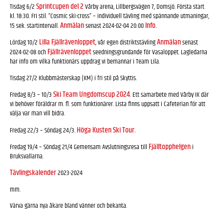
Sprintcupen del 2
Tisdag 6/2
Vårby arena, Lillbergsvägen 7, Domsjö. Första start
kl. 18:30. Fri stil. ”Cosmic ski-cross” – individuell tävling med spännande utmaningar,
Anmälan
Info.
15 sek. startintervall.
senast 2024-02-04 20:00
Lilla Fjällrävenloppet
Anmälan
Lördag 10/2
, vår egen distriktstävling
senast
Fjällrävenloppet
2024-02-08 och
seedningsgrundande för Vasaloppet. Lagledarna
har info om vilka funktionärs uppdrag vi bemannar i Team Lila.
Tisdag 27/2 Klubbmästerskap (KM) i fri stil på Skyttis.
Ski Team Ungdomscup 2024
Fredag 8/3 – 10/3
. Ett samarbete med Vårby IK där
vi behöver föräldrar m. fl. som funktionärer. Lista finns uppsatt i Cafeterian för att
välja var man vill bidra.
Höga Kusten Ski Tour.
Fredag 22/3 – Söndag 24/3.
Fjälltopphelgen
Fredag 19/4 – Söndag 21/4 Gemensam Avslutningsresa till
i
Bruksvallarna.
Tävlingskalender
2023-2024
mm.
Värva gärna nya åkare bland vänner och bekanta.