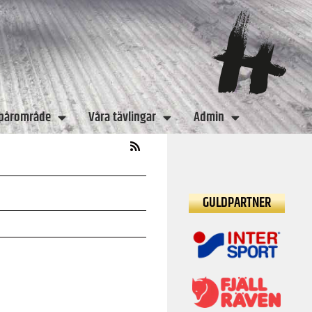
spårområde
Våra tävlingar
Admin
GULDPARTNER