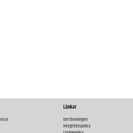
Länkar
am.se
Om föreningen
Integritetspolicy
Cookiepolicy