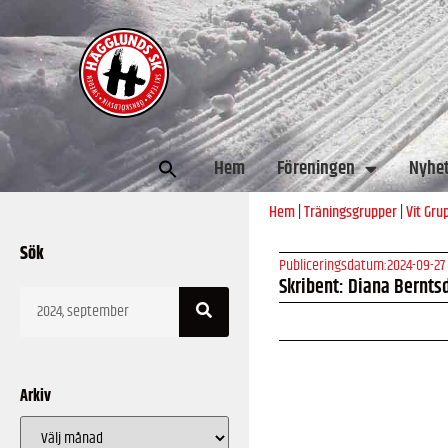
Sök
Hem
Föreningen
Nyhe
efter:
Hem
|
Träningsgrupper
|
Vit Gru
Sök
Publiceringsdatum:
2024-09-27
Skribent: Diana Bernts
Arkiv