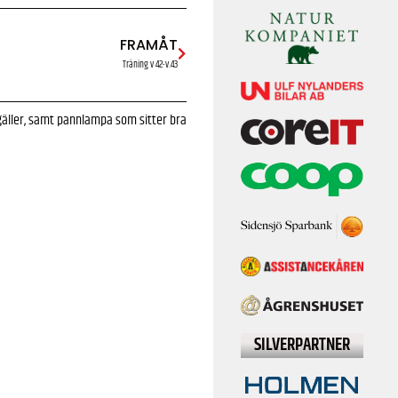
FRAMÅT
Träning v 42-v.43
 gäller, samt pannlampa som sitter bra
SILVERPARTNER