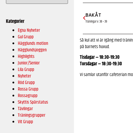
BAKÅT
Kategorier
Träningar v. 38 – 39
Egna Nyheter
Gul Grupp
Så kul att vi är igång med trän
Hägglunds motion
på barnets huvud.
Hägglundsjoggen
Highlights
Tisdagar – 18:30-19:30
Junior/Senior
Torsdagar – 18:30-19:30
Lila Grupp
Vi samlar utanför cafeterian mot
Nyheter
Röd Grupp
Rossa Grupp
Rossagrupp
Skyttis Spårstatus
Tävlingar
Träningsgrupper
Vit Grupp