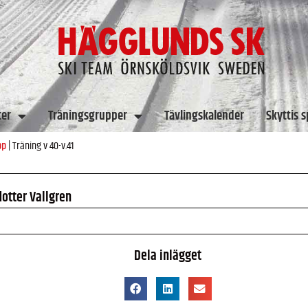
ter
Träningsgrupper
Tävlingskalender
Skyttis 
pp
|
Träning v 40-v.41
dotter Vallgren
Dela inlägget