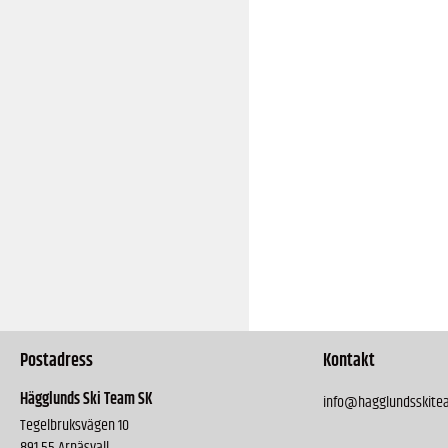
Postadress
Kontakt
Hägglunds Ski Team SK
info@hagglundsskite
Tegelbruksvägen 10
891 55 Arnäsvall