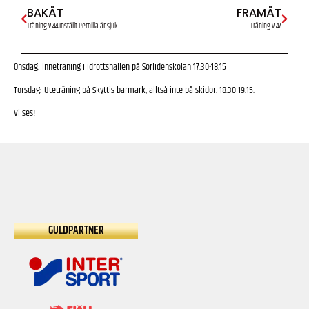
BAKÅT
FRAMÅT
Träning v.44 Inställt Pernilla är sjuk
Träning v.47
Onsdag: Inneträning i idrottshallen på Sörlidenskolan 17.30-18.15
Torsdag: Uteträning på Skyttis barmark, alltså inte på skidor. 18.30-19.15.
Vi ses!
GULDPARTNER