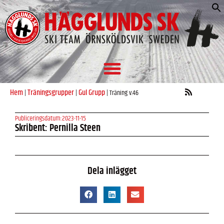
S
e
Hem
Träningsgrupper
Gul Grupp
|
|
|
Träning v.46
Publiceringsdatum:
2023-11-15
Skribent: Pernilla Steen
Dela inlägget