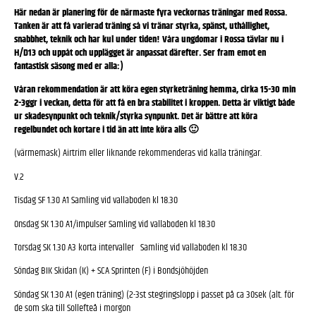
Här nedan är planering för de närmaste fyra veckornas träningar med Rossa.
Tanken är att få varierad träning så vi tränar styrka, spänst, uthållighet,
snabbhet, teknik och har kul under tiden! Våra ungdomar i Rossa tävlar nu i
H/D13 och uppåt och upplägget är anpassat därefter. Ser fram emot en
fantastisk säsong med er alla:)
Våran rekommendation är att köra egen styrketräning hemma, cirka 15-30 min
2-3ggr i veckan, detta för att få en bra stabilitet i kroppen. Detta är viktigt både
ur skadesynpunkt och teknik/styrka synpunkt. Det är bättre att köra
regelbundet och kortare i tid än att inte köra alls 🙂
(värmemask) Airtrim eller liknande rekommenderas vid kalla träningar.
V.2
Tisdag SF 1.30 A1 Samling vid vallaboden kl 18.30
Onsdag SK 1.30 A1/impulser Samling vid vallaboden kl 18.30
Torsdag SK 1.30 A3 korta intervaller Samling vid vallaboden kl 18.30
Söndag BIK Skidan (K) + SCA Sprinten (F) i Bondsjöhöjden
Söndag SK 1.30 A1 (egen träning) (2-3st stegringslopp i passet på ca 30sek (alt. för
de som ska till Sollefteå i morgon