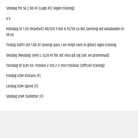
Söndag fm SK 2.00 A1 (Lugn A1) (egen träning)
V.5
Måndag SF 1.30 (Maxfart) 40/120 5-6st & 15/50 ca 8st Samling vid vallaboden kl
18.30
Tisdag Valfri stil 1.00 A1 (energi pass i en miljö som ni gillar) egen träning
Onsdag (Resdag) (em) L 0,20 A1 för att röra på sig (alt. en promenad)
Torsdag SF 0,45 A3- tröskel 2-3st 2-3 min trösklar (officiel träning)
Fredag USM Distans (F)
Lördag USM Sprint (F)
Söndag USM Stafetter (F)