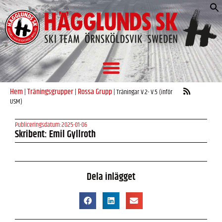
S
e
Hem
Träningsgrupper
Rossa Grupp
|
|
|
Träningar V.2- V.5 (inför
USM)
Publiceringsdatum:
2025-01-06
Skribent: Emil Gyllroth
Dela inlägget