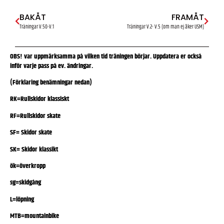
BAKÅT
FRAMÅT
Träningar V.50-V.1
Träningar V.2- V.5 (om man ej åker USM)
OBS! var uppmärksamma på vilken tid träningen börjar. Uppdatera er också
inför varje pass på ev. ändringar.
(Förklaring benämningar nedan)
RK=Rullskidor klassiskt
RF=Rullskidor skate
SF= Skidor skate
SK= Skidor klassikt
ök=överkropp
sg=skidgång
L=löpning
MTB=mountainbike