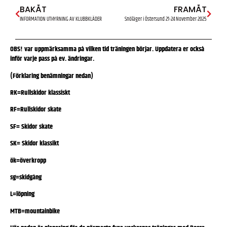
BAKÅT
FRAMÅT
INFORMATION UTHYRNING AV KLUBBKLÄDER
Snöläger i Östersund 21-24 November 2025
OBS! var uppmärksamma på vilken tid träningen börjar. Uppdatera er också
inför varje pass på ev. ändringar.
(Förklaring benämningar nedan)
RK=Rullskidor klassiskt
RF=Rullskidor skate
SF= Skidor skate
SK= Skidor klassikt
ök=överkropp
sg=skidgång
L=löpning
MTB=mountainbike