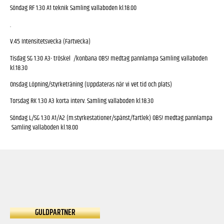
Söndag RF 1.30 A1 teknik Samling vallaboden kl.18.00
.
V.45 Intensitetsvecka (Fartvecka)
Tisdag SG 1.30 A3- tröskel /konbana OBS! medtag pannlampa Samling vallaboden
kl.18.30
Onsdag Löpning/styrketräning (Uppdateras när vi vet tid och plats)
Torsdag RK 1.30 A3 korta interv. Samling vallaboden kl.18.30
Söndag L/SG 1.30 A1/A2 (m.styrkestationer/spänst/fartlek) OBS! medtag pannlampa
Samling vallaboden kl.18.00
GULDPARTNER