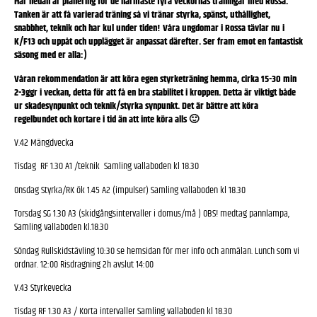
Här nedan är planering för de närmaste fyra veckornas träningar med Rossa.
Tanken är att få varierad träning så vi tränar styrka, spänst, uthållighet,
snabbhet, teknik och har kul under tiden! Våra ungdomar i Rossa tävlar nu i
K/F13 och uppåt och upplägget är anpassat därefter. Ser fram emot en fantastisk
säsong med er alla:)
Våran rekommendation är att köra egen styrketräning hemma, cirka 15-30 min
2-3ggr i veckan, detta för att få en bra stabilitet i kroppen. Detta är viktigt både
ur skadesynpunkt och teknik/styrka synpunkt. Det är bättre att köra
regelbundet och kortare i tid än att inte köra alls 🙂
V.42 Mängdvecka
Tisdag RF 1.30 A1 /teknik Samling vallaboden kl 18.30
Onsdag Styrka/RK ök 1.45 A2 (impulser) Samling vallaboden kl 18.30
Torsdag SG 1.30 A3 (skidgångsintervaller i domus/må ) OBS! medtag pannlampa,
Samling vallaboden kl.18.30
Söndag Rullskidstävling 10:30 se hemsidan för mer info och anmälan. Lunch som vi
ordnar. 12:00 Risdragning 2h avslut 14:00
V.43 Styrkevecka
Tisdag RF 1.30 A3 / Korta intervaller Samling vallaboden kl 18.30