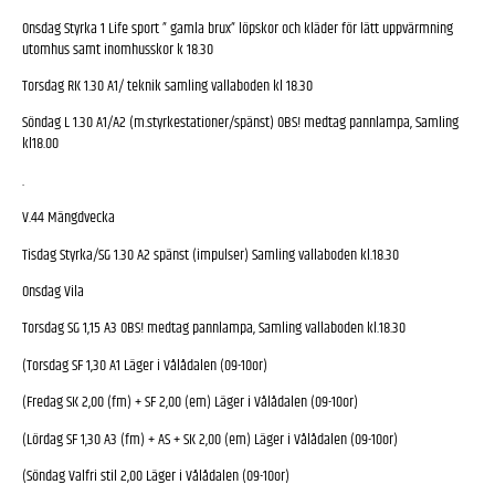
Onsdag Styrka 1 Life sport ” gamla brux” löpskor och kläder för lätt uppvärmning
utomhus samt inomhusskor k 18.30
Torsdag RK 1.30 A1/ teknik samling vallaboden kl 18.30
Söndag L 1.30 A1/A2 (m.styrkestationer/spänst) OBS! medtag pannlampa, Samling
kl18.00
.
V.44 Mängdvecka
Tisdag Styrka/SG 1.30 A2 spänst (impulser) Samling vallaboden kl.18.30
Onsdag Vila
Torsdag SG 1,15 A3 OBS! medtag pannlampa, Samling vallaboden kl.18.30
(Torsdag SF 1,30 A1 Läger i Vålådalen (09-10or)
(Fredag SK 2,00 (fm) + SF 2,00 (em) Läger i Vålådalen (09-10or)
(Lördag SF 1,30 A3 (fm) + AS + SK 2,00 (em) Läger i Vålådalen (09-10or)
(Söndag Valfri stil 2,00 Läger i Vålådalen (09-10or)