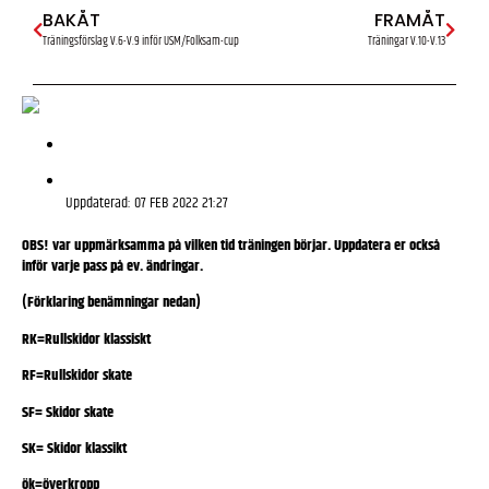
BAKÅT
FRAMÅT
Träningsförslag V.6-V.9 inför USM/Folksam-cup
Träningar V.10-V.13
Uppdaterad:
07 FEB 2022 21:27
OBS! var uppmärksamma på vilken tid träningen börjar. Uppdatera er också
inför varje pass på ev. ändringar.
(Förklaring benämningar nedan)
RK=Rullskidor klassiskt
RF=Rullskidor skate
SF= Skidor skate
SK= Skidor klassikt
ök=överkropp