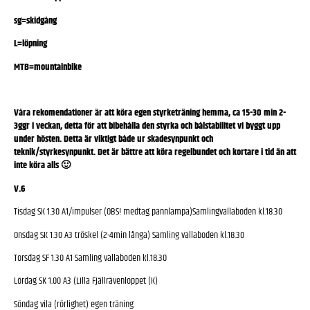
sg=skidgång
L=löpning
MTB=mountainbike
Våra rekomendationer är att köra egen styrketräning hemma, ca 15-30 min 2-
3ggr i veckan, detta för att bibehålla den styrka och bålstabilitet vi byggt upp
under hösten. Detta är viktigt både ur skadesynpunkt och
teknik/styrkesynpunkt. Det är bättre att köra regelbundet och kortare i tid än att
inte köra alls 🙂
V.6
Tisdag SK 1.30 A1/impulser (OBS! medtag pannlampa)Samlingvallaboden kl.18.30
Onsdag SK 1.30 A3 tröskel (2-4min långa) Samling vallaboden kl.18.30
Torsdag SF 1.30 A1 Samling vallaboden kl.18.30
Lördag SK 1.00 A3 (Lilla Fjällrävenloppet (K)
Söndag vila (rörlighet) egen träning