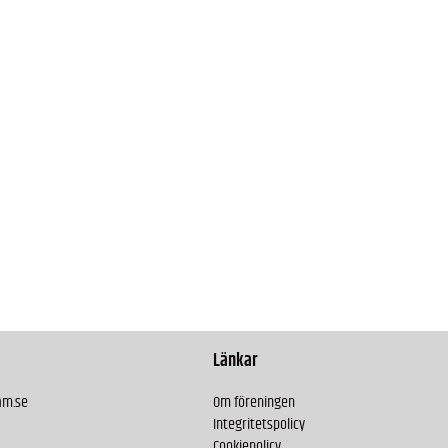
Länkar
am.se
Om föreningen
Integritetspolicy
Cookiepolicy