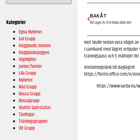
BAKÅT
Kategorier
ÅSF Läger 25-27/8 födda 2008-2011
Egna Nyheter
Gul Grupp
Hej! Skulle nedan vara något av
Hägglunds motion
I samband med lägret erbjuder v
Hägglundsjoggen
träningspass och 5 måltider för
Highlights
Junior/Senior
Anmälningslänk till daglägret
Lila Grupp
https://forms.office.com/e/xV
Nyheter
https://www.varby.nu/wp
Röd Grupp
Rossa Grupp
Rossagrupp
Skyttis Spårstatus
Tävlingar
Träningsgrupper
Vit Grupp