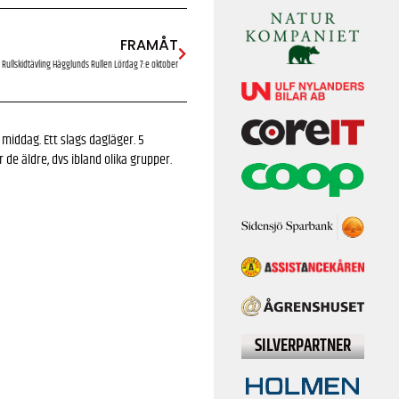
FRAMÅT
Rullskidtävling Hägglunds Rullen Lördag 7:e oktober
middag. Ett slags dagläger. 5
e äldre, dvs ibland olika grupper.
SILVERPARTNER