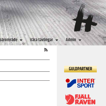
spårområde
Våra tävlingar
Admin
GULDPARTNER