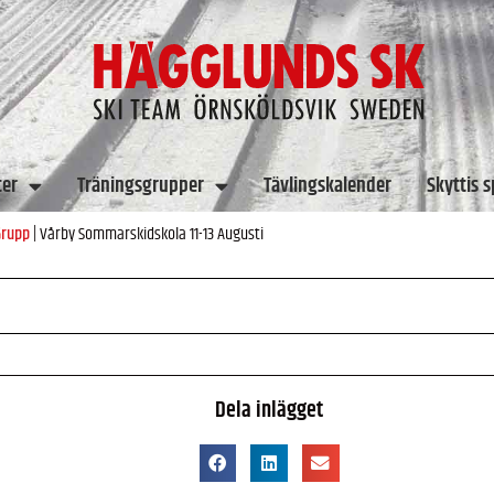
ter
Träningsgrupper
Tävlingskalender
Skyttis 
Grupp
|
Vårby Sommarskidskola 11-13 Augusti
Dela inlägget