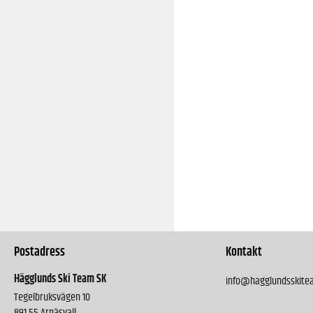
Postadress
Kontakt
Hägglunds Ski Team SK
info@hagglundsskite
Tegelbruksvägen 10
891 55 Arnäsvall