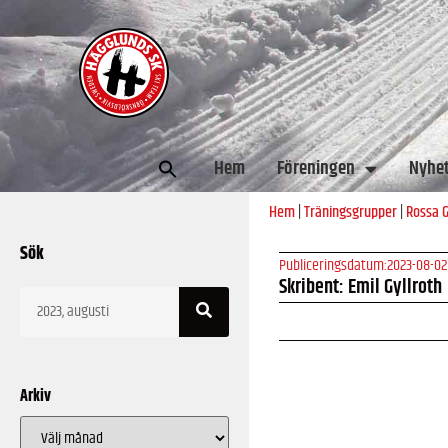
Sök
Hem
Föreningen
Nyhe
efter:
Hem
|
Träningsgrupper
|
Rossa 
Sök
Publiceringsdatum:
2023-08-02
Skribent: Emil Gyllroth
Arkiv