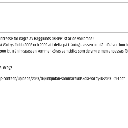
 intresse för några av Hägglunds 08-09? Isf är de välkomna!
i Vårbys födda 2008 och 2009 att delta på träningspassen och får då även lunch 
 900 kr. Träningspassen kommer göras samtidigt som de yngre men anpassas för d
u6L6rRg3
-content/uploads/2023/04/inbjudan-sommarskidskola-varby-ik-2023_01-1.pdf