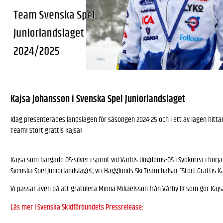
Kajsa Johansson i Svenska Spel Juniorlandslaget
Idag presenterades landslagen för säsongen 2024-25 och i ett av lagen hittar
Team! Stort grattis Kajsa!
Kajsa som bärgade OS-silver i sprint vid Världs Ungdoms-OS i Sydkorea i börj
Svenska Spel Juniorlandslaget, vi i Hägglunds Ski Team hälsar “Stort Grattis Ka
Vi passar även på att gratulera Minna Mikaelsson från Vårby IK som gör Kajsa
Läs mer i Svenska Skidförbundets Pressrelease: