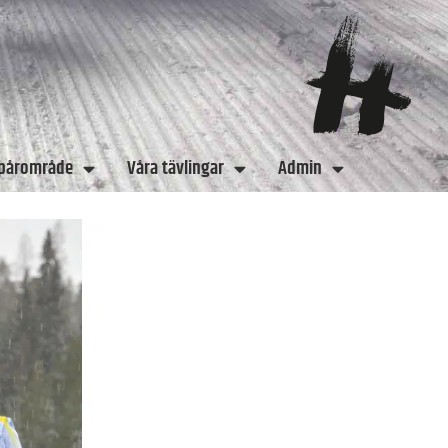
spårområde
Våra tävlingar
Admin