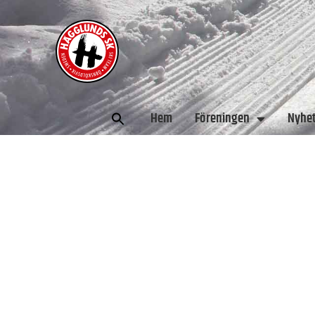
Sök
Hem
Föreningen
Nyhe
efter: