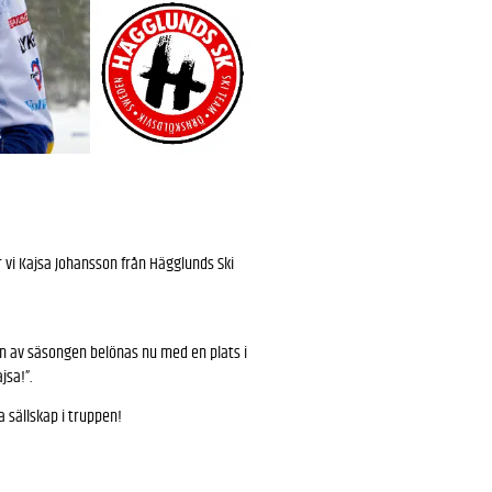
 vi Kajsa Johansson från Hägglunds Ski
an av säsongen belönas nu med en plats i
jsa!”.
 sällskap i truppen!